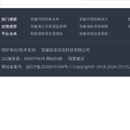
热门搜索
安徽代理机构名单
安徽代理机构实力
友情推荐
安徽省公共资源监督网
安徽省政府采购网
平台名单
财政部推荐交易系统
安徽本地交易系统
维护单位/技术支持:
安徽政采信息科技有限公司
QQ服务群：665079638
网站纠错
我要建议
网站备案号:
皖ICP备2020015184号-1 Copyright© 2018-2024
(
7
) (
15